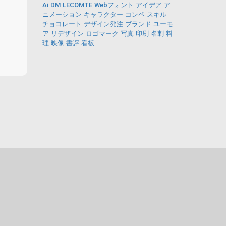
Ai
DM
LECOMTE
Webフォント
アイデア
ア
ニメーション
キャラクター
コンペ
スキル
チョコレート
デザイン発注
ブランド
ユーモ
ア
リデザイン
ロゴマーク
写真
印刷
名刺
料
理
映像
書評
看板