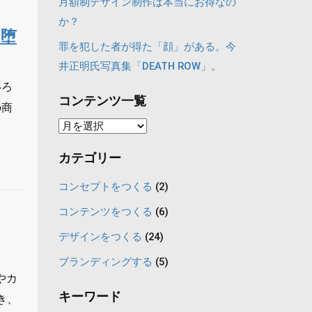
月額制デザイン制作は本当にお得なの
か？
を堕
罪を犯した者が得た「顔」がある。今
井正明氏写真集「DEATH ROW」。
いろ
コンテンツ一覧
の商
コ
ン
カテゴリー
テ
ン
コンセプトをつくる
(2)
ツ
コンテンツをつくる
(6)
一
デザインをつくる
(24)
覧
ブランディングする
(5)
やカ
キーワード
き、