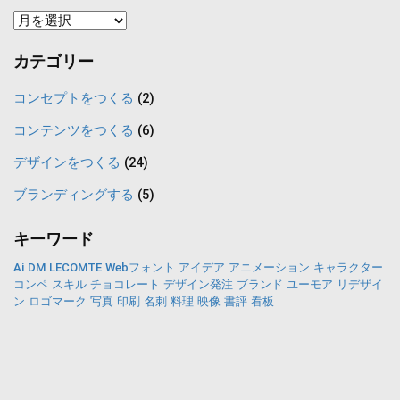
コ
ン
カテゴリー
テ
ン
コンセプトをつくる
(2)
ツ
コンテンツをつくる
(6)
一
デザインをつくる
(24)
覧
ブランディングする
(5)
キーワード
Ai
DM
LECOMTE
Webフォント
アイデア
アニメーション
キャラクター
コンペ
スキル
チョコレート
デザイン発注
ブランド
ユーモア
リデザイ
ン
ロゴマーク
写真
印刷
名刺
料理
映像
書評
看板