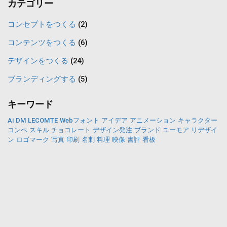
カテゴリー
テ
ン
コンセプトをつくる
(2)
ツ
コンテンツをつくる
(6)
一
デザインをつくる
(24)
覧
ブランディングする
(5)
キーワード
Ai
DM
LECOMTE
Webフォント
アイデア
アニメーション
キャラクター
コンペ
スキル
チョコレート
デザイン発注
ブランド
ユーモア
リデザイ
ン
ロゴマーク
写真
印刷
名刺
料理
映像
書評
看板