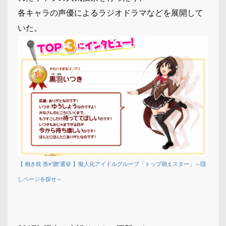
各キャラの声優によるラジオドラマなどを展開して
いた。
【 抱き枕 羨×’贈’選挙 】擬人化アイドルグループ「トップ萌えスター」～隠
しページを探せ～