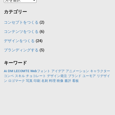
ン
カテゴリー
テ
ン
コンセプトをつくる
(2)
ツ
コンテンツをつくる
(6)
一
デザインをつくる
(24)
覧
ブランディングする
(5)
キーワード
Ai
DM
LECOMTE
Webフォント
アイデア
アニメーション
キャラクター
コンペ
スキル
チョコレート
デザイン発注
ブランド
ユーモア
リデザイ
ン
ロゴマーク
写真
印刷
名刺
料理
映像
書評
看板