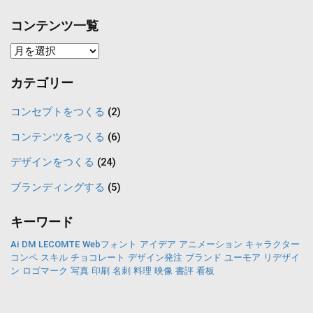
コンテンツ一覧
コ
ン
カテゴリー
テ
ン
コンセプトをつくる
(2)
ツ
コンテンツをつくる
(6)
一
デザインをつくる
(24)
覧
ブランディングする
(5)
キーワード
Ai
DM
LECOMTE
Webフォント
アイデア
アニメーション
キャラクター
コンペ
スキル
チョコレート
デザイン発注
ブランド
ユーモア
リデザイ
ン
ロゴマーク
写真
印刷
名刺
料理
映像
書評
看板