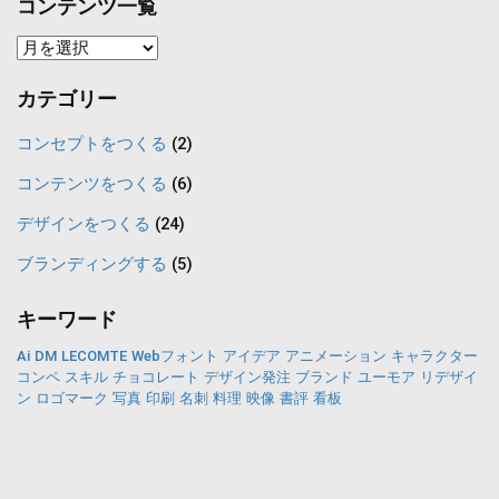
コンテンツ一覧
コ
ン
カテゴリー
テ
ン
コンセプトをつくる
(2)
ツ
コンテンツをつくる
(6)
一
デザインをつくる
(24)
覧
ブランディングする
(5)
キーワード
Ai
DM
LECOMTE
Webフォント
アイデア
アニメーション
キャラクター
コンペ
スキル
チョコレート
デザイン発注
ブランド
ユーモア
リデザイ
ン
ロゴマーク
写真
印刷
名刺
料理
映像
書評
看板